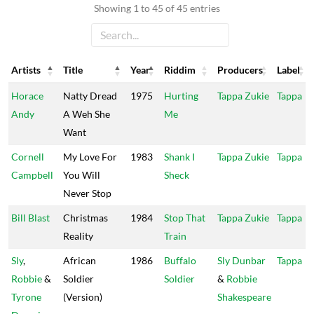
Showing 1 to 45 of 45 entries
Artists
Title
Year
Riddim
Producers
Label
Artists
Title
Year
Riddim
Producers
Label
Horace
Natty Dread
1975
Hurting
Tappa Zukie
Tappa
Andy
A Weh She
Me
Want
Cornell
My Love For
1983
Shank I
Tappa Zukie
Tappa
Campbell
You Will
Sheck
Never Stop
Bill Blast
Christmas
1984
Stop That
Tappa Zukie
Tappa
Reality
Train
Sly
,
African
1986
Buffalo
Sly Dunbar
Tappa
Robbie
&
Soldier
Soldier
&
Robbie
Tyrone
(Version)
Shakespeare