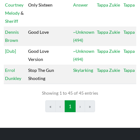
Courtney
Only Sixteen
Answer
Tappa Zukie
Tappa
Melody
&
Sheriff
Dennis
Good Love
~Unknown
Tappa Zukie
Tappa
Brown
(494)
[Dub]
Good Love
~Unknown
Tappa Zukie
Tappa
Version
(494)
Errol
Stop The Gun
Skylarking
Tappa Zukie
Tappa
Dunkley
Shooting
Showing 1 to 45 of 45 entries
«
‹
1
›
»