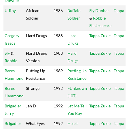
Downie
U-Roy
African
1986
Buffalo
Sly Dunbar
Tappa
Soldier
Soldier
&
Robbie
Shakespeare
Gregory
Hard Drugs
1988
Hard
Tappa Zukie
Tappa
Isaacs
Drugs
Sly
&
Hard Drugs
1988
Hard
Tappa Zukie
Tappa
Robbie
Version
Drugs
Beres
Putting Up
1989
Putting Up
Tappa Zukie
Tappa
Hammond
Resistance
Resistance
Beres
Strange
1992
~Unknown
Tappa Zukie
Tappa
Hammond
(107)
Brigadier
Jah D
1992
Let Me Tell
Tappa Zukie
Tappa
Jerry
You Boy
Brigadier
What Eyes
1992
Heart
Tappa Zukie
Tappa