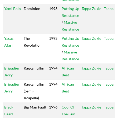
Yami Bolo
Dominion
1993
Putting Up
Tappa Zukie
Tappa
Resistance
/
Massive
Resistance
Yasus
The
1993
Putting Up
Tappa Zukie
Tappa
Afari
Revolution
Resistance
/
Massive
Resistance
Brigadier
Raggamuffin
1994
African
Tappa Zukie
Tappa
Jerry
Beat
Brigadier
Raggamuffin
1994
African
Tappa Zukie
Tappa
Jerry
(Semi-
Beat
Acapella)
Black
Big Man Fault
1996
Cool Off
Tappa Zukie
Tappa
Pearl
The Gun