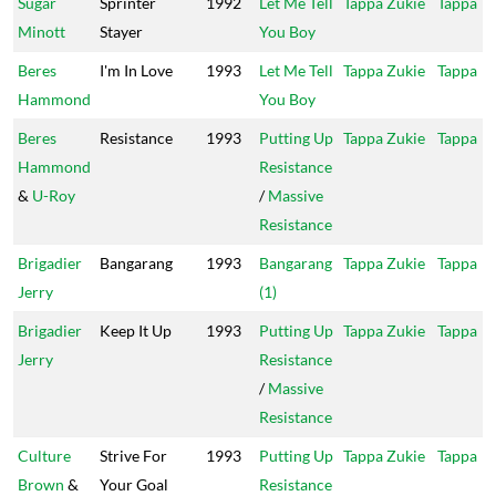
Sugar
Sprinter
1992
Let Me Tell
Tappa Zukie
Tappa
Minott
Stayer
You Boy
Beres
I'm In Love
1993
Let Me Tell
Tappa Zukie
Tappa
Hammond
You Boy
Beres
Resistance
1993
Putting Up
Tappa Zukie
Tappa
Hammond
Resistance
&
U-Roy
/
Massive
Resistance
Brigadier
Bangarang
1993
Bangarang
Tappa Zukie
Tappa
Jerry
(1)
Brigadier
Keep It Up
1993
Putting Up
Tappa Zukie
Tappa
Jerry
Resistance
/
Massive
Resistance
Culture
Strive For
1993
Putting Up
Tappa Zukie
Tappa
Brown
&
Your Goal
Resistance