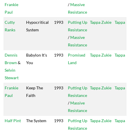
Frankie
/
Massive
Paul
Resistance
Cutty
Hypocritical
1993
Putting Up
Tappa Zukie
Tappa
Ranks
System
Resistance
/
Massive
Resistance
Dennis
Babylon It's
1993
Promised
Tappa Zukie
Tappa
Brown
&
You
Land
Selvin
Stewart
Frankie
Keep The
1993
Putting Up
Tappa Zukie
Tappa
Paul
Faith
Resistance
/
Massive
Resistance
Half Pint
The System
1993
Putting Up
Tappa Zukie
Tappa
Resistance