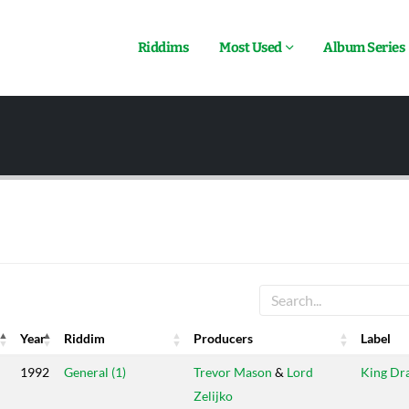
Riddims
Most Used
Album Series
Year
Riddim
Producers
Label
Year
Riddim
Producers
Label
1992
General (1)
Trevor Mason
&
Lord
King Dr
Zelijko