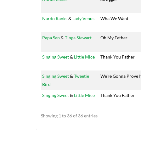
Nardo Ranks
&
Lady Venus
Wha We Want
Papa San
&
Tinga Stewart
Oh My Father
Singing Sweet
&
Little Mice
Thank You Father
Singing Sweet
&
Tweetie
We're Gonna Prove I
Bird
Singing Sweet
&
Little Mice
Thank You Father
Showing 1 to 36 of 36 entries