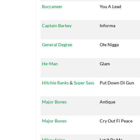
Buccaneer
You A Lead
Captain Barkey
Informa
General Degree
Ole Nigga
He-Man
Glam
Hitchie Ranks
&
Super Sass
Put Down Di Gun
Major Bones
Antique
Major Bones
Cry Out Fi Peace
Mikey Spice
Let It Be Me