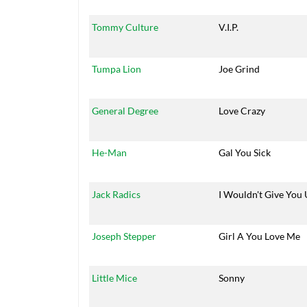
Tommy Culture
V.I.P.
Tumpa Lion
Joe Grind
General Degree
Love Crazy
He-Man
Gal You Sick
Jack Radics
I Wouldn't Give You
Joseph Stepper
Girl A You Love Me
Little Mice
Sonny