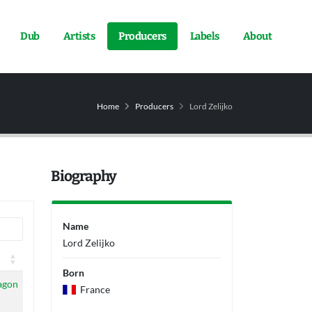
Dub
Artists
Producers
Labels
About
Home
Producers
Lord Zelijko
Biography
Name
Lord Zelijko
Born
agon
France