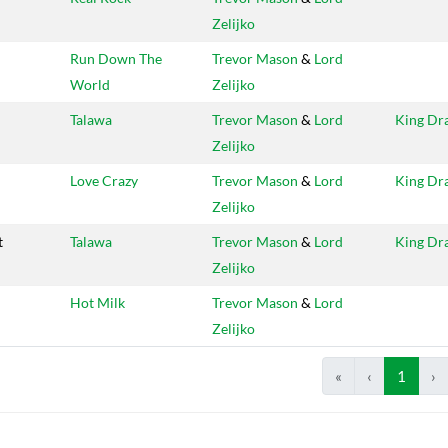
Zelijko
Run Down The
Trevor Mason
&
Lord
World
Zelijko
Talawa
Trevor Mason
&
Lord
King Dr
Zelijko
Love Crazy
Trevor Mason
&
Lord
King Dr
Zelijko
t
Talawa
Trevor Mason
&
Lord
King Dr
Zelijko
Hot Milk
Trevor Mason
&
Lord
Zelijko
«
‹
1
›