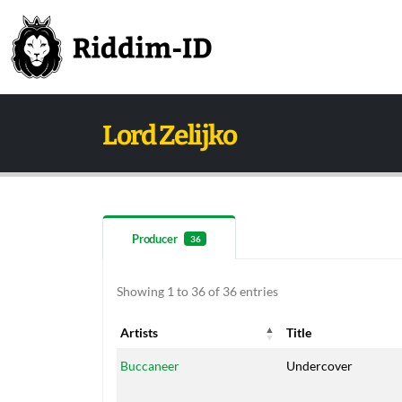
Lord Zelijko
Producer
36
Showing 1 to 36 of 36 entries
Artists
Title
Artists
Title
Buccaneer
Undercover